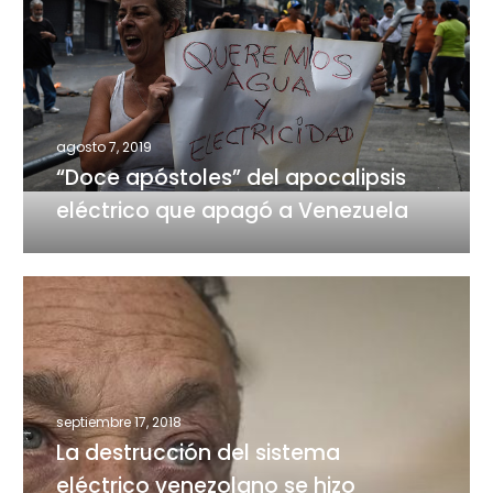
apóstoles”
del
apocalipsis
eléctrico
que
apagó
agosto 7, 2019
a
“Doce apóstoles” del apocalipsis
Venezuela
eléctrico que apagó a Venezuela
La
destrucción
del
sistema
eléctrico
septiembre 17, 2018
venezolano
La destrucción del sistema
se
hizo
eléctrico venezolano se hizo