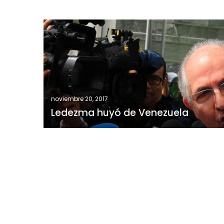
Ledezma
huyó
de
Venezuela
noviembre 20, 2017
Ledezma huyó de Venezuela