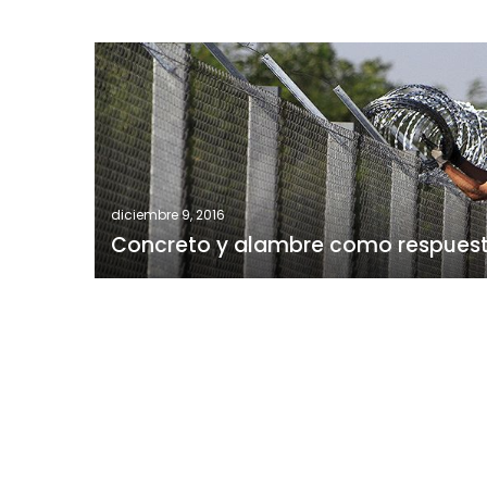
Concreto
y
alambre
como
respuesta
a
la
diciembre 9, 2016
Concreto y alambre como respuest
migración