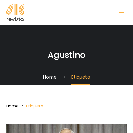
Agustino
Home
Etiqueta
Home
Etiqueta
Un