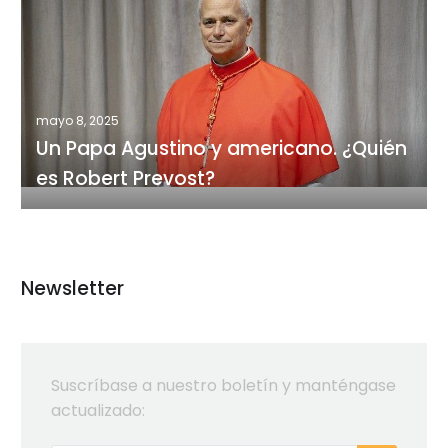
Papa
Agustino
y
americano.
¿Quién
mayo 8, 2025
es
Un Papa Agustino y americano. ¿Quién
Robert
es Robert Prevost?
Prevost?
Newsletter
Suscríbase a nuestro boletín y manténgase
actualizado: