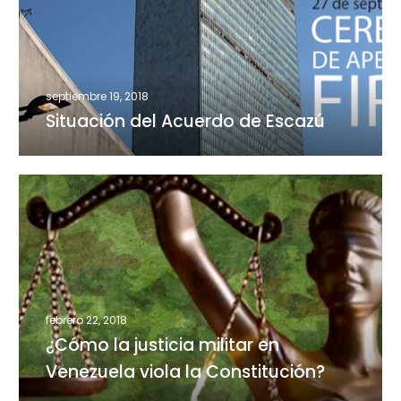
de
Escazú
septiembre 19, 2018
Situación del Acuerdo de Escazú
¿Cómo
la
justicia
militar
en
Venezuela
viola
febrero 22, 2018
la
¿Cómo la justicia militar en
Constitución?
Venezuela viola la Constitución?