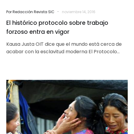
-
Por Redacción Revista SIC
noviembre 14, 2016
El histórico protocolo sobre trabajo
forzoso entra en vigor
Kausa Justa OIT dice que el mundo está cerca de
acabar con la esclavitud moderna El Protocolo
Internacional sobre el…
ONU:
Los
derechos
de
las
mujeres
en