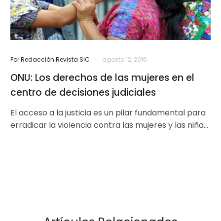
el
centro
de
decisiones
judiciales
-
Por Redacción Revista SIC
agosto 12, 2016
ONU: Los derechos de las mujeres en el
centro de decisiones judiciales
El acceso a la justicia es un pilar fundamental para
erradicar la violencia contra las mujeres y las niñas.
Contribuye…