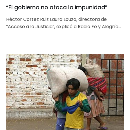
“El gobierno no ataca la impunidad”
Héctor Cortez Ruiz Laura Louza, directora de
“Acceso a la Justicia”, explicó a Radio Fe y Alegría
Noticias que en…
El
histórico
protocolo
sobre
trabajo
forzoso
entra
en
vigor