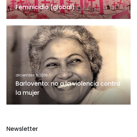
Feminicidio (global)
Barlovento:
no
a
la
violencia
contra
la
diciembre 5, 2016
mujer
Barlovento: no a la violencia contra
la mujer
Newsletter