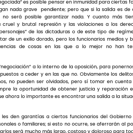
egociada” es posible pensar en inmunidad para ciertas fa
gan nada grave pendiente; pero que si la salida es de 
l, no será posible garantizar nada. Y cuanto más ti
la cruel y brutal represión y las violaciones a los dere
personajes” de las dictaduras o de este tipo de regím
utar de un exilio dorado, pero los funcionarios medios y b
encias de cosas en las que a lo mejor no han te
negociación” a lo interno de la oposición, para ponerno
puestos a ceder y en las que no. Obviamente los delito
os, no pueden ser olvidados, pero sí tomar en cuenta
mpre la oportunidad de obtener justicia y reparación e
ue ahora lo importante es encontrar una salida a la situa
e les den garantías a ciertos funcionarios del Gobierno
onales o familiares; si esto no ocurre, se aferrarán al po
jarlos será mucho más largo, costoso y doloroso para tod