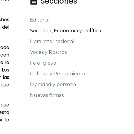
Secciones

.
chos
Editorial
 del
Sociedad, Economía y Política
Hora Internacional
todo
Voces y Rostros
icen
o lo
Fe e Iglesia
 Los
Cultura y Pensamiento
 las
 que
Dignidad y persona
Nuevas firmas
 que
esta
r lo