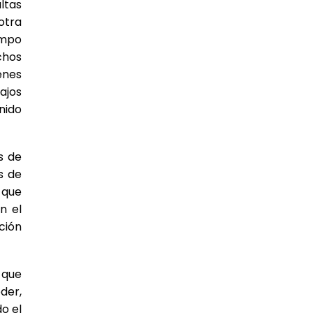
ltas
otra
empo
chos
enes
ajos
nido
s de
s de
 que
n el
ción
 que
der,
o el