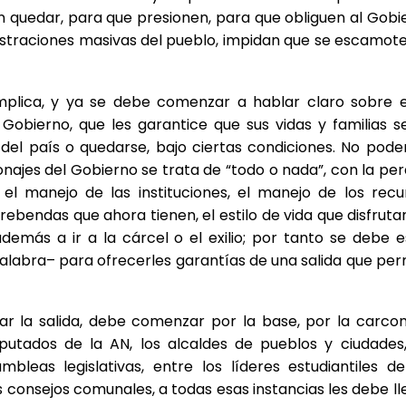
an quedar, para que presionen, para que obliguen al Gobi
ostraciones masivas del pueblo, impidan que se escamote
 implica, y ya se debe comenzar a hablar claro sobre e
l Gobierno, que les garantice que sus vidas y familias s
del país o quedarse, bajo ciertas condiciones. No pod
najes del Gobierno se trata de “todo o nada”, con la per
 el manejo de las instituciones, el manejo de los recu
rebendas que ahora tienen, el estilo de vida que disfrutan
demás a ir a la cárcel o el exilio; por tanto se debe e
 palabra– para ofrecerles garantías de una salida que per
ar la salida, debe comenzar por la base, por la carco
utados de la AN, los alcaldes de pueblos y ciudades,
bleas legislativas, entre los líderes estudiantiles de
s consejos comunales, a todas esas instancias les debe ll