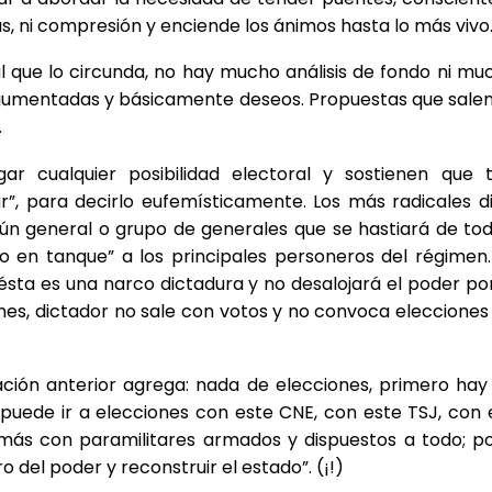
, ni compresión y enciende los ánimos hasta lo más vivo
al que lo circunda, no hay mucho análisis de fondo ni mu
gumentadas y básicamente deseos. Propuestas que salen
.
ar cualquier posibilidad electoral y sostienen que 
”, para decirlo eufemísticamente. Los más radicales d
ún general o grupo de generales que se hastiará de tod
o en tanque” a los principales personeros del régimen.
sta es una narco dictadura y no desalojará el poder por
ones, dictador no sale con votos y no convoca elecciones
ión anterior agrega: nada de elecciones, primero hay
 puede ir a elecciones con este CNE, con este TSJ, con 
ás con paramilitares armados y dispuestos a todo; po
 del poder y reconstruir el estado”. (¡!)