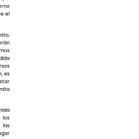
erno
e el
sto,
erán
emos
dida
rsos
, es
star
mita
mida
 los
 las
egar