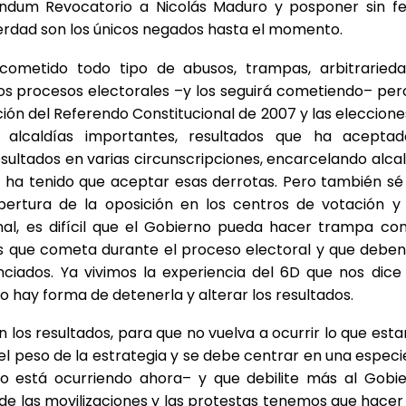
éndum Revocatorio a Nicolás Maduro y posponer sin f
 verdad son los únicos negados hasta el momento.
ometido todo tipo de abusos, trampas, arbitrarieda
 los procesos electorales –y los seguirá cometiendo– per
ión del Referendo Constitucional de 2007 y las eleccione
 alcaldías importantes, resultados que ha acepta
ultados en varias circunscripciones, encarcelando alcal
o ha tenido que aceptar esas derrotas. Pero también sé
ertura de la oposición en los centros de votación y
nal, es difícil que el Gobierno pueda hacer trampa con
os que cometa durante el proceso electoral y que deben
iados. Ya vivimos la experiencia del 6D que nos dice
 hay forma de detenerla y alterar los resultados.
os resultados, para que no vuelva a ocurrir lo que est
el peso de la estrategia y se debe centrar en una especi
o está ocurriendo ahora– y que debilite más al Gobie
 de las movilizaciones y las protestas tenemos que hacer