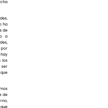
echa
des,
o ha
s de
do a
des,
 por
 hay
 los
 ser
 que
amos
e de
rno,
 que