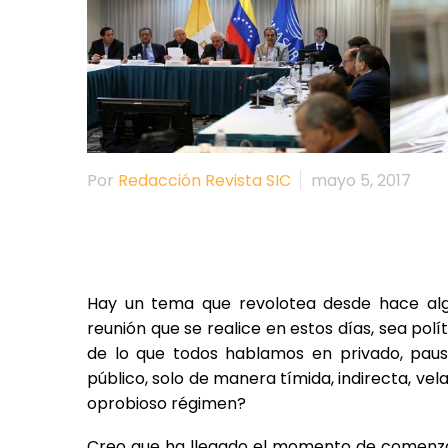
Por
Redacción Revista SIC
mayo 5, 2017
Hay un tema que revolotea desde hace alg
reunión que se realice en estos días, sea polí
de lo que todos hablamos en privado, pau
público, solo de manera tímida, indirecta, v
oprobioso régimen?
Creo que ha llegado el momento de comenzar