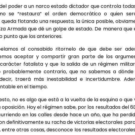
el poder a un narco estado dictador que controla todas
mo se “restaura” el orden democrático o quien ser
queda flotando una respuesta, la única posible, obviam
uerza Armada que dé un golpe de estado. De manera que 
 punto que los anteriores.
apelamos al consabido ritornelo de que debe ser ad
odemos aceptar y compartir gran parte de los argume
ácter fatalista y que la salida de un régimen militari
igno probablemente contrario, que no sabemos a dónde
ecir, traerá más inestabilidad e incertidumbre. Ade
tentable en el tiempo.
esto, no es algo que está a la vuelta de la esquina o que 
a oposición. Hoy el régimen sabe, por los resultados del 6
curriendo en las calles desde hace un año, que ha perdid
n definitivamente su racha de victorias electorales para
 entre otras cosas, desconoce los resultados electorales