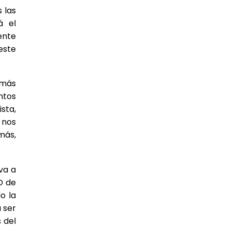
 las
á el
ente
este
emás
ntos
sta,
 nos
más,
va a
D de
o la
 ser
 del