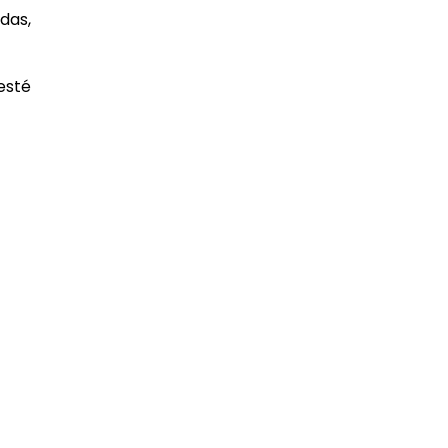
das,
 esté