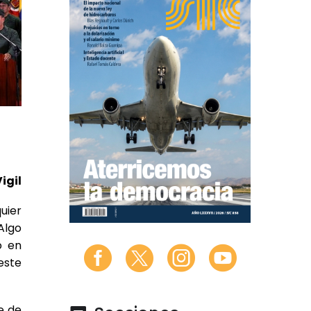
igil
uier
Algo
o en
este
e de