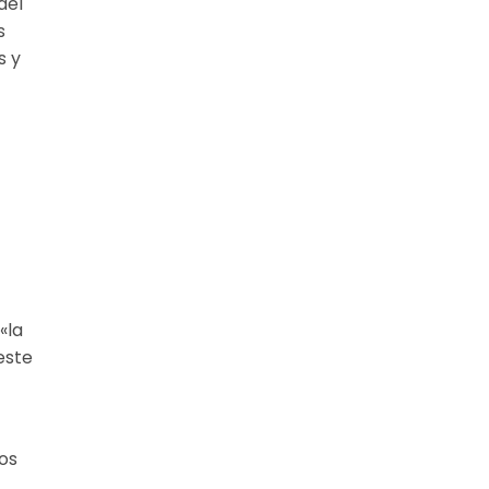
del
s
s y
«la
este
os