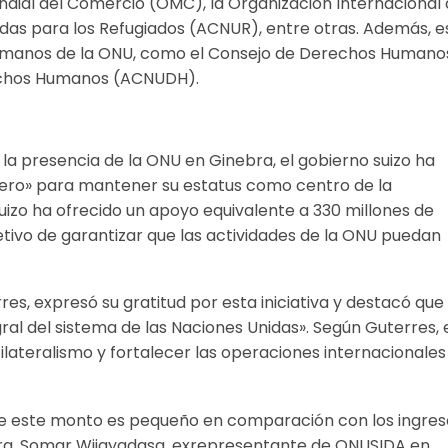
ndial del Comercio (OMC), la Organización Internacional 
idas para los Refugiados (ACNUR), entre otras. Además, e
umanos de la ONU, como el Consejo de Derechos Humano
rechos Humanos (ACNUDH).
la presencia de la ONU en Ginebra, el gobierno suizo ha
ero» para mantener su estatus como centro de la
Suizo ha ofrecido un apoyo equivalente a 330 millones de
etivo de garantizar que las actividades de la ONU puedan
res, expresó su gratitud por esta iniciativa y destacó que 
ral del sistema de las Naciones Unidas». Según Guterres, 
ateralismo y fortalecer las operaciones internacionales
ue este monto es pequeño en comparación con los ingres
bra. Somar Wijayadasa, exrepresentante de ONUSIDA en