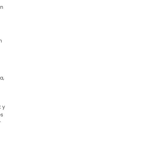
an
n
a,
 y
es
r