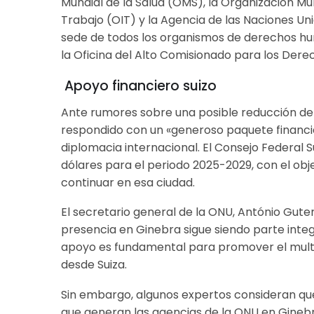
Mundial de la Salud (OMS), la Organización Mu
Trabajo (OIT) y la Agencia de las Naciones Un
sede de todos los organismos de derechos h
la Oficina del Alto Comisionado para los De
Apoyo financiero suizo
Ante rumores sobre una posible reducción de 
respondido con un «generoso paquete financi
diplomacia internacional. El Consejo Federal 
dólares para el periodo 2025-2029, con el obj
continuar en esa ciudad.
El secretario general de la ONU, António Guter
presencia en Ginebra sigue siendo parte integ
apoyo es fundamental para promover el multil
desde Suiza.
Sin embargo, algunos expertos consideran q
que generan las agencias de la ONU en Gine