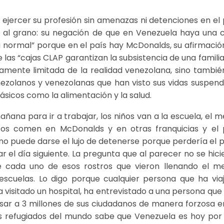
 ejercer su profesión sin amenazas ni detenciones en el 
ir al grano: su negación de que en Venezuela haya una cr
á normal” porque en el país hay McDonalds, su afirmació
e las “cajas CLAP garantizan la subsistencia de una familia
ncamente limitada de la realidad venezolana, sino tambié
enezolanos y venezolanas que han visto sus vidas suspend
ásicos como la alimentación y la salud.
mañana para ir a trabajar, los niños van a la escuela, el m
cos comen en McDonalds y en otras franquicias y el 
 no puede darse el lujo de detenerse porque perdería el 
r el día siguiente. La pregunta que al parecer no se hici
de cada uno de esos rostros que vieron llenando el me
escuelas. Lo digo porque cualquier persona que ha via
 visitado un hospital, ha entrevistado a una persona que 
ulsar a 3 millones de sus ciudadanos de manera forzosa e
s refugiados del mundo sabe que Venezuela es hoy por