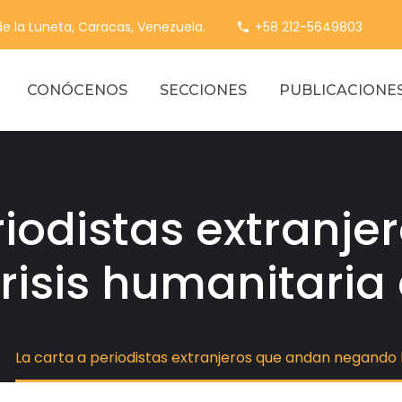
 de la Luneta, Caracas, Venezuela.
+58 212-5649803
CONÓCENOS
SECCIONES
PUBLICACIONE
riodistas extranj
risis humanitaria
La carta a periodistas extranjeros que andan negando 