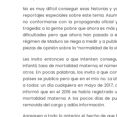
No es muy difícil conseguir esas historias y
reportajes especiales sobre este tema. Asumo 
no conformarse con la propaganda oficial y
tragedia: a la gente pobre que ahora es más 
dificultades pero que ahora han pasado a en
régimen de Maduro se niega a medir y a public
piezas de opinión sobre la “normalidad de la v
Les invito entonces a que intenten consegu
infantil, tasa de mortalidad materna, el núme
otros. En pocas palabras, los invito a que co
países se publica pero que en el mío no. La 
a todos: un día cualquiera en mayo de 2017, d
informó que en el 2016 se había registrado 
mortalidad materna. A los pocos días de pub
removida del cargo y adiós información.
Agreguen a todo lo anterior el hecho de que