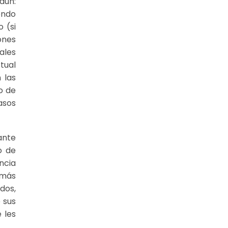
aún:
endo
 (si
ones
ales
tual
 las
o de
asos
ante
o de
ncia
 más
dos,
 sus
 les