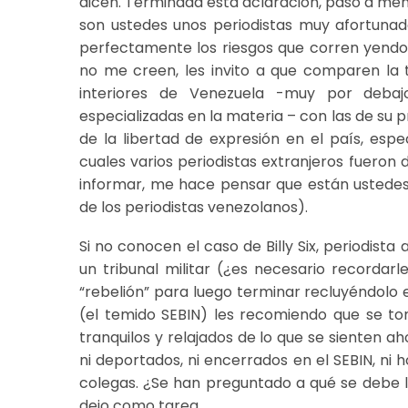
dicen. Terminada esta aclaración, paso a me
son ustedes unos periodistas muy afortunado
perfectamente los riesgos que corren yendo 
no me creen, les invito a que comparen la t
interiores de Venezuela -muy por deba
especializadas en la materia – con las de su 
de la libertad de expresión en el país, esp
cuales varios periodistas extranjeros fueron
informar, me hace pensar que están ustedes 
de los periodistas venezolanos).
Si no conocen el caso de Billy Six, periodis
un tribunal militar (¿es necesario recordarle
“rebelión” para luego terminar recluyéndolo e
(el temido SEBIN) les recomiendo que se to
tranquilos y relajados de lo que se sienten a
ni deportados, ni encerrados en el SEBIN, ni
colegas. ¿Se han preguntado a qué se debe la
dejo como tarea.