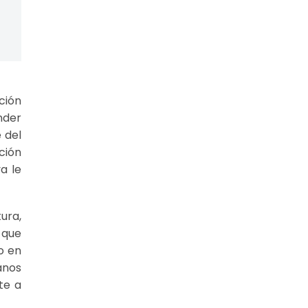
ción
nder
e del
ción
a le
ura,
 que
o en
anos
te a