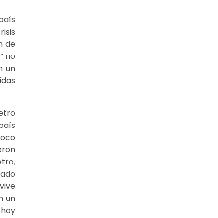
país
isis
n de
” no
n un
idas
etro
país
poco
eron
tro,
jado
vive
n un
 hoy