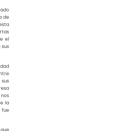
cado
a de
esta
rtas
e el
 sus
idad
ntre
 sus
resa
 nos
e la
 fue
 que