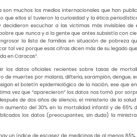
 ya son muchos los medios internacionales que han publi
que ellos sí tuvieron la curiosidad y la ética periodístic
 decidieron escuchar a las victimas más invisibles de 
pobre que nunca y a la gente que antes subsistía con cie
grosar la lista de familias en situación de pobreza qu
ar tal vez porque esas cifras dicen más de su legado que
ida en Caracas”.
ir los datos oficiales recientes sobre tasas de mortal
ro de muertes por malaria, difteria, sarampión, dengue, e
nsigan el boletín epidemiológico de la nación, ese que en
última vez que “aparecieron” los datos nos tomó por sorp
espués de dos años de silencio, el ministerio de la salud
un aumento del 30% en la mortalidad infantil y de 65% d
licados los datos (preocupantes, sin duda) la ministra
 hay un índice de escasez de medicinas de al menos 85%,