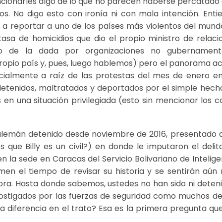
ncionarles algo de lo que no parecen haberse percatado 
s. No digo esto con ironía ni con mala intención. Enti
a reportar a uno de los países más violentos del mundo
asa de homicidios que dio el propio ministro de relaci
jo de la dada por organizaciones no gubernament
propio país y, pues, luego hablemos) pero el panorama ac
ecialmente a raíz de las protestas del mes de enero en
 detenidos, maltratados y deportados por el simple hech
en una situación privilegiada (esto sin mencionar los c
ta alemán detenido desde noviembre de 2016, presentado 
s que Billy es un civil?) en donde le imputaron el delit
n la sede en Caracas del Servicio Bolivariano de Intelige
men el tiempo de revisar su historia y se sentirán aún
hora. Hasta donde sabemos, ustedes no han sido ni deteni
 hostigados por las fuerzas de seguridad como muchos de
 diferencia en el trato? Esa es la primera pregunta que