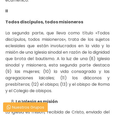
ecuménico.
II
T
odos discípulos, todos misioneros
La segunda parte, que lleva como título «Todos
discípulos, todos misioneros», trata de los sujetos
eclesiales que están involucrados en la vida y la
misión de una Iglesia sinodal en razón de la dignidad
que brota del bautismo. A la luz de una (8) Iglesia
sinodal y misionera, esta segunda parte destaca
(9) las mujeres; (10) la vida consagrada y las
agregaciones laicales; (11) los diáconos y
presbíteros; (12) el obispo; (13) y el obispo de Roma
y el Colegio de obispos.
La Iglesia es misión
Nuestros Grupos
La Iglesia es misión, recibida de Cristo, enviado del