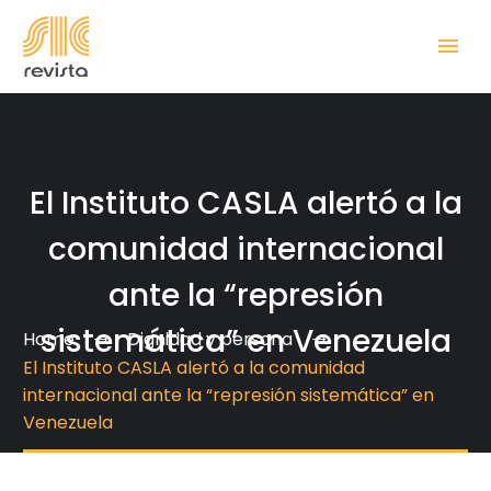
El Instituto CASLA alertó a la
comunidad internacional
ante la “represión
sistemática” en Venezuela
Home
Dignidad y persona
El Instituto CASLA alertó a la comunidad
internacional ante la “represión sistemática” en
Venezuela