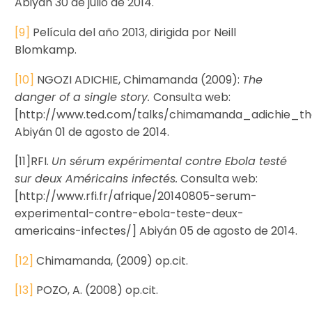
Abiyán 30 de julio de 2014.
[9]
Película del año 2013, dirigida por Neill
Blomkamp.
[10]
NGOZI ADICHIE, Chimamanda (2009):
The
danger of a single story.
Consulta web:
[http://www.ted.com/talks/chimamanda_adichie_t
Abiyán 01 de agosto de 2014.
[11]RFI.
Un sérum expérimental contre Ebola testé
sur deux Américains infectés.
Consulta web:
[http://www.rfi.fr/afrique/20140805-serum-
experimental-contre-ebola-teste-deux-
americains-infectes/] Abiyán 05 de agosto de 2014.
[12]
Chimamanda, (2009) op.cit.
[13]
POZO, A. (2008) op.cit.