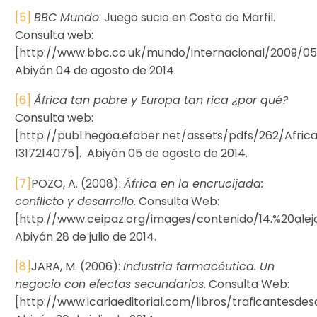
[5]
BBC Mundo
. Juego sucio en Costa de Marfil.
Consulta web:
[http://www.bbc.co.uk/mundo/internacional/2009/0
Abiyán 04 de agosto de 2014.
[6]
África tan pobre y Europa tan rica ¿por qué?
Consulta web:
[http://publ.hegoa.efaber.net/assets/pdfs/262/Af
1317214075]. Abiyán 05 de agosto de 2014.
[7]
POZO, A. (2008):
África en la encrucijada:
conflicto y desarrollo
. Consulta Web:
[http://www.ceipaz.org/images/contenido/14.%20ale
Abiyán 28 de julio de 2014.
[8]
JARA, M. (2006):
Industria farmacéutica. Un
negocio con efectos secundarios.
Consulta Web:
[http://www.icariaeditorial.com/libros/traficantesd