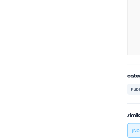
Cate
Publ
Simi
¡No