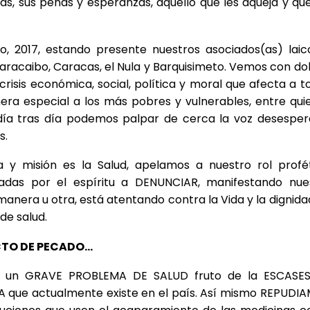
as, sus penas y esperanzas, aquello que les aqueja y que
, 2017, estando presente nuestros asociados(as) laic
racaibo, Caracas, el Nula y Barquisimeto. Vemos con dol
risis económica, social, política y moral que afecta a t
era especial a los más pobres y vulnerables, entre qui
día tras día podemos palpar de cerca la voz desesper
s.
y misión es la Salud, apelamos a nuestro rol profét
lsadas por el espíritu a DENUNCIAR, manifestando nue
anera u otra, está atentando contra la Vida y la dignida
de salud.
TO DE PECADO…
ay un GRAVE PROBLEMA DE SALUD fruto de la ESCASE
 que actualmente existe en el país. Así mismo REPUDI