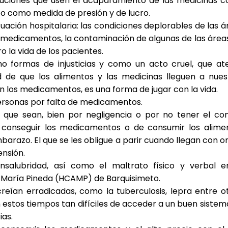
ituciones que usen el acaparamiento de las medicinas 
 o como medida de presión y de lucro.
uación hospitalaria: las condiciones deplorables de las á
 medicamentos, la contaminación de algunas de las áreas
 la vida de los pacientes.
 formas de injusticias y como un acto cruel, que at
ad de que los alimentos y las medicinas lleguen a nues
los medicamentos, es una forma de jugar con la vida.
personas por falta de medicamentos.
que sean, bien por negligencia o por no tener el con
e conseguir los medicamentos o de consumir los alime
arazo. El que se les obligue a parir cuando llegan con o
nsión.
nsalubridad, así como el maltrato físico y verbal e
o María Pineda (HCAMP) de Barquisimeto.
eían erradicadas, como la tuberculosis, lepra entre ot
estos tiempos tan difíciles de acceder a un buen sistem
ias.