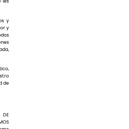
 les
os y
or y
odos
enes
ada,
ico,
stro
d de
S DE
AMOS