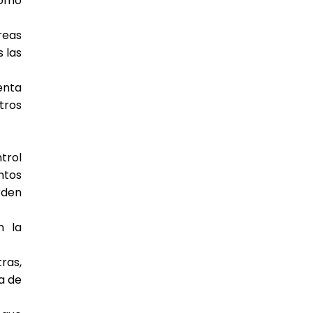
como
reas
 las
enta
tros
trol
ntos
rden
n la
ras,
a de