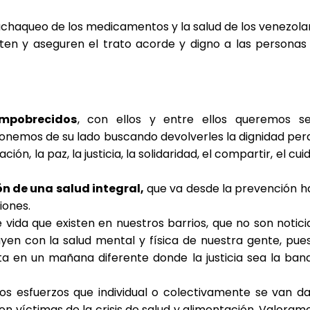
chaqueo de los medicamentos y la salud de los venezola
eten y aseguren el trato acorde y digno a las personas
empobrecidos
, con ellos y entre ellos queremos se
onemos de su lado buscando devolverles la dignidad perd
ión, la paz, la justicia, la solidaridad, el compartir, el cu
n de una salud integral,
que va desde la prevención h
iones.
 vida que existen en nuestros barrios, que no son notici
yen con la salud mental y física de nuestra gente, pues
a en un mañana diferente donde la justicia sea la ban
tos esfuerzos que individual o colectivamente se van d
n víctimas de la crisis de salud y alimentación. Valoramo