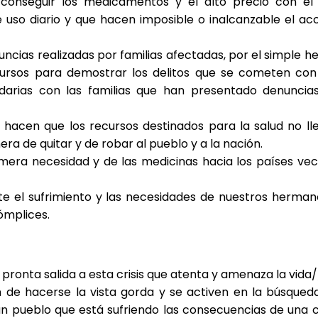
conseguir los medicamentos y el alto precio con el
uso diario y que hacen imposible o inalcanzable el ac
uncias realizadas por familias afectadas, por el simple h
ursos para demostrar los delitos que se cometen con
idarias con las familias que han presentado denuncia
 hacen que los recursos destinados para la salud no ll
ra de quitar y de robar al pueblo y a la nación.
mera necesidad y de las medicinas hacia los países vec
ante el sufrimiento y las necesidades de nuestros herman
ómplices.
 pronta salida a esta crisis que atenta y amenaza la vida/
de hacerse la vista gorda y se activen en la búsqued
n pueblo que está sufriendo las consecuencias de una cr