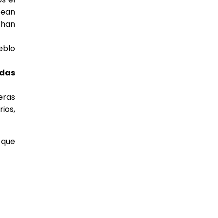
sean
 han
eblo
idas
eras
ios,
 que