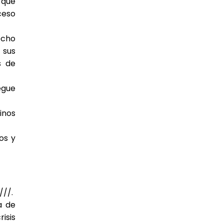
 que
ceso
echo
 sus
s de
egue
inos
os y
///.
a de
isis