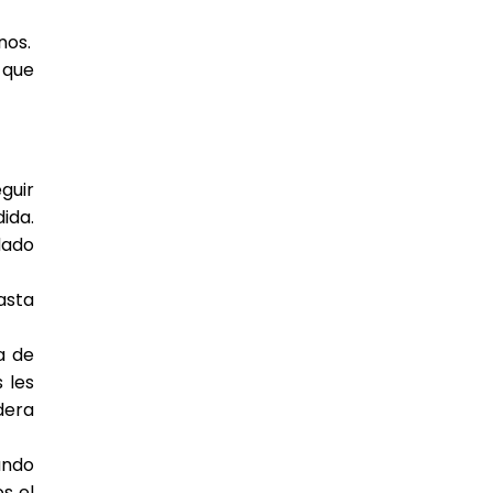
nos.
 que
guir
ida.
idado
asta
a de
 les
dera
ando
s el